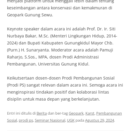
menjadi platform untuk menggali lebih dalam tentang
keseimbangan antara konservasi dan kemakmuran di
Geopark Gunung Sewu.
Keynote speaker dalam acara ini adalah Prof. Dr. Ir. Siti
Nurbaya Bakar, M.Sc. (Menteri Lingkungan Hidup, 2014-
2024) dan Bupati Kabupaten Gunungkidul Mayor Chb.
(Purn.) H. Sunaryanta. Moderator acara adalah Pamuji
Raharjo, S.Sos., MPA, dosen Prodi Administrasi
Pembangunan, Universitas Gunung Kidul.
Keikutsertaan dosen-dosen Prodi Pembangunan Sosial
(Prodi PS) sangat relevan dalam acara ini. Semoga acara ini
menginspirasi tindakan positif dan kolaborasi lintas
disiplin untuk masa depan yang berkelanjutan.
Entri ini ditulis di
Berita
dan ber-tag
Geopark
,
Karst
,
Pembangunan
Sosial
,
prodi ps
,
Seminar Nasional
,
UGK
pada
Agustus 29, 2024
.