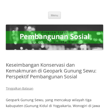
Program Studi Pembangunan
"Membangun Masa Depan yang Berkelanjutan Melalui Kesejahteraan
Langsung
Sosial."
Sosial
Menu
ke
isi
Keseimbangan Konservasi dan
Kemakmuran di Geopark Gunung Sewu:
Perspektif Pembangunan Sosial
Tinggalkan Balasan
Geopark Gunung Sewu, yang mencakup wilayah tiga
kabupaten (Gunung Kidul di Yogyakarta, Wonogiri di Jawa