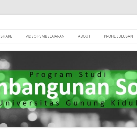
n Melalui Kesejahteraan Sosial."
bangunan Sosial
Langsung
ke
ESHARE
VIDEO PEMBELAJARAN
ABOUT
PROFIL LULUSAN
isi