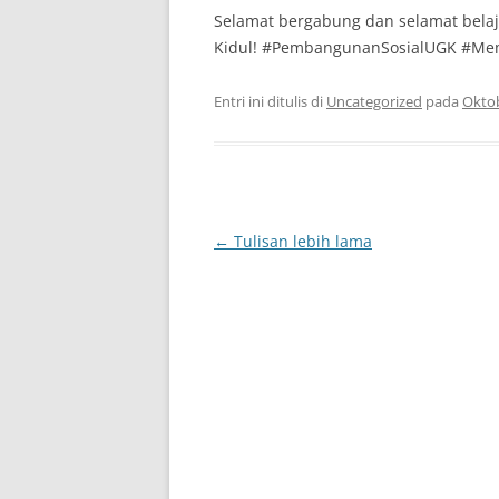
Selamat bergabung dan selamat belaj
Kidul! #PembangunanSosialUGK #M
Entri ini ditulis di
Uncategorized
pada
Oktob
Navigasi
←
Tulisan lebih lama
Tulisan