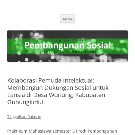
Program Studi Pembangunan
"Membangun Masa Depan yang Berkelanjutan Melalui Kesejahteraan
Langsung
Sosial."
Sosial
Menu
ke
isi
Kolaborasi Pemuda Intelektual:
Membangun Dukungan Sosial untuk
Lansia di Desa Wunung, Kabupaten
Gunungkidul
Tinggalkan Balasan
Praktikum Mahasiswa semester 5 Prodi Pembangunan