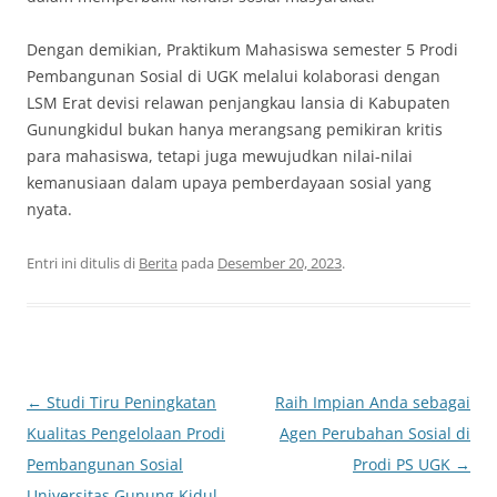
Dengan demikian, Praktikum Mahasiswa semester 5 Prodi
Pembangunan Sosial di UGK melalui kolaborasi dengan
LSM Erat devisi relawan penjangkau lansia di Kabupaten
Gunungkidul bukan hanya merangsang pemikiran kritis
para mahasiswa, tetapi juga mewujudkan nilai-nilai
kemanusiaan dalam upaya pemberdayaan sosial yang
nyata.
Entri ini ditulis di
Berita
pada
Desember 20, 2023
.
Navigasi
←
Studi Tiru Peningkatan
Raih Impian Anda sebagai
Tulisan
Kualitas Pengelolaan Prodi
Agen Perubahan Sosial di
Pembangunan Sosial
Prodi PS UGK
→
Universitas Gunung Kidul