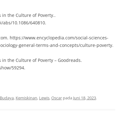
 in the Culture of Poverty..
i/abs/10.1086/640810.
.com. https://www.encyclopedia.com/social-sciences-
sociology-general-terms-and-concepts/culture-poverty.
s in the Culture of Poverty – Goodreads.
show/59294.
Budaya
,
Kemiskinan
,
Lewis
,
Oscar
pada
Juni 18, 2023
.