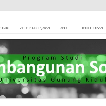
n Melalui Kesejahteraan Sosial."
bangunan Sosial
Langsung
ke
ESHARE
VIDEO PEMBELAJARAN
ABOUT
PROFIL LULUSAN
isi