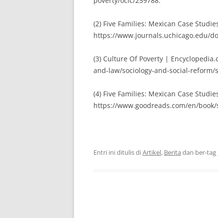
poverty/oclc/259788.
(2) Five Families: Mexican Case Studies
https://www.journals.uchicago.edu/do
(3) Culture Of Poverty | Encyclopedia
and-law/sociology-and-social-reform/
(4) Five Families: Mexican Case Studie
https://www.goodreads.com/en/book/
Entri ini ditulis di
Artikel
,
Berita
dan ber-tag