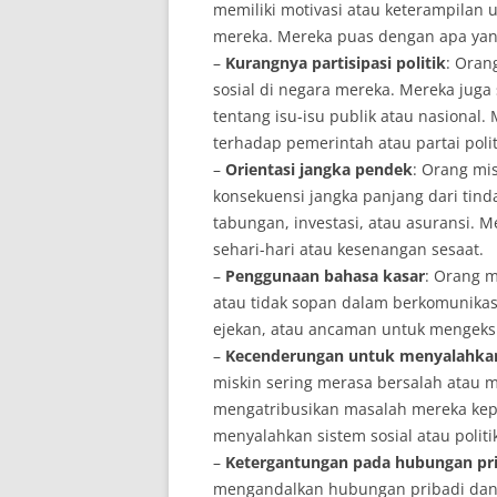
memiliki motivasi atau keterampilan
mereka. Mereka puas dengan apa yang
–
Kurangnya partisipasi politik
: Oran
sosial di negara mereka. Mereka juga
tentang isu-isu publik atau nasional.
terhadap pemerintah atau partai polit
–
Orientasi jangka pendek
: Orang mis
konsekuensi jangka panjang dari tind
tabungan, investasi, atau asuransi.
sehari-hari atau kesenangan sesaat.
–
Penggunaan bahasa kasar
: Orang m
atau tidak sopan dalam berkomunika
ejekan, atau ancaman untuk mengeksp
–
Kecenderungan untuk menyalahkan 
miskin sering merasa bersalah atau 
mengatribusikan masalah mereka kepa
menyalahkan sistem sosial atau polit
–
Ketergantungan pada hubungan pri
mengandalkan hubungan pribadi dan 