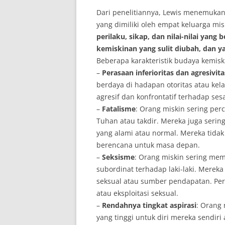
Dari penelitiannya, Lewis menemukan
yang dimiliki oleh empat keluarga mis
perilaku, sikap, dan nilai-nilai yan
kemiskinan yang sulit diubah, dan ya
Beberapa karakteristik budaya kemisk
–
Perasaan inferioritas dan agresivita
berdaya di hadapan otoritas atau ke
agresif dan konfrontatif terhadap se
–
Fatalisme
: Orang miskin sering pe
Tuhan atau takdir. Mereka juga seri
yang alami atau normal. Mereka tida
berencana untuk masa depan.
–
Seksisme
: Orang miskin sering me
subordinat terhadap laki-laki. Mere
seksual atau sumber pendapatan. Pe
atau eksploitasi seksual.
–
Rendahnya tingkat aspirasi
: Orang 
yang tinggi untuk diri mereka sendiri