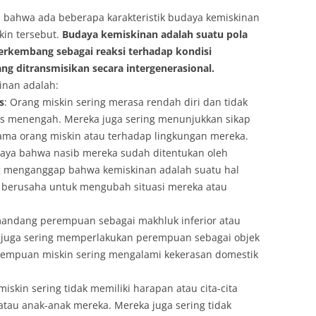
 bahwa ada beberapa karakteristik budaya kemiskinan
kin tersebut.
Budaya kemiskinan adalah suatu pola
g berkembang sebagai reaksi terhadap kondisi
ng ditransmisikan secara intergenerasional.
inan adalah:
s
: Orang miskin sering merasa rendah diri dan tidak
las menengah. Mereka juga sering menunjukkan sikap
sama orang miskin atau terhadap lingkungan mereka.
rcaya bahwa nasib mereka sudah ditentukan oleh
ng menganggap bahwa kemiskinan adalah suatu hal
k berusaha untuk mengubah situasi mereka atau
mandang perempuan sebagai makhluk inferior atau
ka juga sering memperlakukan perempuan sebagai objek
rempuan miskin sering mengalami kekerasan domestik
miskin sering tidak memiliki harapan atau cita-cita
 atau anak-anak mereka. Mereka juga sering tidak