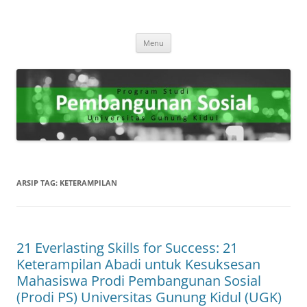
Program Studi Pembangunan
"Membangun Masa Depan yang Berkelanjutan Melalui Kesejahteraan
Langsung
Sosial."
Sosial
Menu
ke
isi
ARSIP TAG:
KETERAMPILAN
21 Everlasting Skills for Success: 21
Keterampilan Abadi untuk Kesuksesan
Mahasiswa Prodi Pembangunan Sosial
(Prodi PS) Universitas Gunung Kidul (UGK)