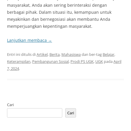
masyarakat, Anda akan sering berinteraksi dengan
berbagai pihak. Dalam situasi itu, kemampuan untuk
meyakinkan dan bernegosiasi akan membantu Anda
memperjuangkan kepentingan masyarakat.
Lanjutkan membaca
→
Entri ini ditulis di
Artikel
,
Berita
,
Mahasiswa
dan ber-tag
Belajar
,
Keterampilan
,
Pembangunan Sosial
,
Prodi PS UGK
,
UGK
pada
April
7, 2024
.
Cari
Cari