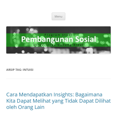
Program Studi Pembangunan
"Membangun Masa Depan yang Berkelanjutan Melalui Kesejahteraan
Langsung
Sosial."
Sosial
Menu
ke
isi
ARSIP TAG:
INTUISI
Cara Mendapatkan Insights: Bagaimana
Kita Dapat Melihat yang Tidak Dapat Dilihat
oleh Orang Lain