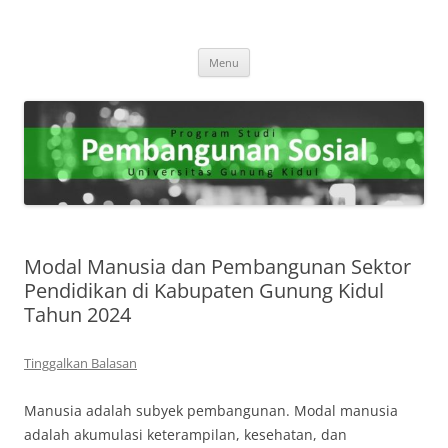
Program Studi Pembangunan
"Membangun Masa Depan yang Berkelanjutan Melalui Kesejahteraan
Langsung
Sosial."
Sosial
Menu
ke
isi
Modal Manusia dan Pembangunan Sektor
Pendidikan di Kabupaten Gunung Kidul
Tahun 2024
Tinggalkan Balasan
Manusia adalah subyek pembangunan. Modal manusia
adalah akumulasi keterampilan, kesehatan, dan