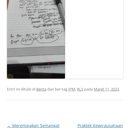
Entri ini ditulis di
Berita
dan ber-tag
IPM
,
RLS
pada
Maret 11, 2023
.
Navigasi
←
Meremajakan Semangat
Praktek Kewirausahaan